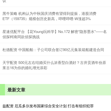
议
黑牛策略 机构认为中秋国庆消费有望得到提振，港股消费
ETF（159735）规模创历史新高，哔哩哔哩-W涨超3%
星速优配平台 【花Young玩科学】No.172 解密“隐形墨水”——名
侦探柯南同款侦探挑战
杜德配资 中国船舶：子公司联合签订90亿元集装箱船建造合同
天宇配资 500元左右结婚买什么浓香型白酒好？古井贡酒年份原
浆古16为你的婚礼增光添彩
最新文章
益配资 厄瓜多尔发布国家综合安全计划 打击有组织犯罪