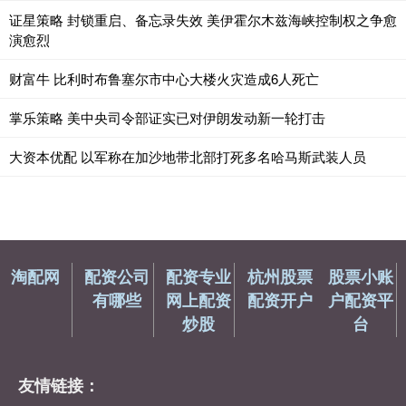
证星策略 封锁重启、备忘录失效 美伊霍尔木兹海峡控制权之争愈
演愈烈
财富牛 比利时布鲁塞尔市中心大楼火灾造成6人死亡
掌乐策略 美中央司令部证实已对伊朗发动新一轮打击
大资本优配 以军称在加沙地带北部打死多名哈马斯武装人员
淘配网
配资公司
配资专业
杭州股票
股票小账
有哪些
网上配资
配资开户
户配资平
炒股
台
友情链接：