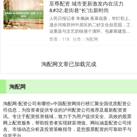
至尊配资 城市更新激发内在活力
&#32;老街巷“长”出新时尚
人民日报记者 朱佩娴 夜幕低垂，华灯初上。
漫步河南郑州中原区的二砂文化创意园，工
业重器与文艺韵味撞个满怀。包豪斯建筑群
里不再是轰鸣的机器和忙碌的生产线，而是
查看：
118
分类：
淘配网
霓虹....
淘配网文章已加载完成
淘配网
淘配网-配资公司有哪些=中国配资网排行榜汇聚全国优质配资公
司信息，为投资者提供专业的泸州配资公司推荐及最新配资资
讯。专注于配资投资领域，致力于为用户提供安全、高效的股票
网上配资服务，帮助投资者实现财富增值。网站涵盖配资公司排
名、市场动态分析及投资策略指导，是您股票配资的可靠助手与
信息平台。