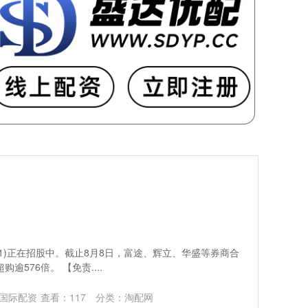
591)正在招股中。截止8月8日，富途、辉立、华盛等券商合
逾576倍。 【免责....
国际配资
查看：
117
分类：
淘配网