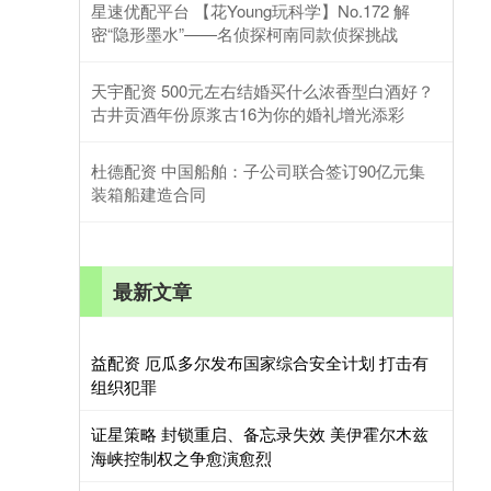
星速优配平台 【花Young玩科学】No.172 解
密“隐形墨水”——名侦探柯南同款侦探挑战
天宇配资 500元左右结婚买什么浓香型白酒好？
古井贡酒年份原浆古16为你的婚礼增光添彩
杜德配资 中国船舶：子公司联合签订90亿元集
装箱船建造合同
最新文章
益配资 厄瓜多尔发布国家综合安全计划 打击有
组织犯罪
证星策略 封锁重启、备忘录失效 美伊霍尔木兹
海峡控制权之争愈演愈烈