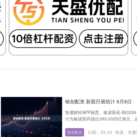
铭创配资 新股孖展统计 8月8日
智通财经APP获悉，银诺医药-B(02
计为银诺医药借出393.0325亿港元，超购
日期：03-23
来源：华夏
铭创配资