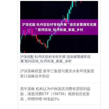
沪深优配 牡丹区驻村专班开展“进农家暨拥军优
属”慰问活动_牡丹街道_家庭_乡村
沪深策略联盟 新华三集团与重庆水务环境集团
签订战略合作协议
黑牛策略 机构认为中秋国庆消费有望得到提
振，港股消费ETF（159735）规模创历史新
高，哔哩哔哩-W涨超3%