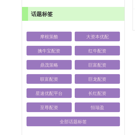
话题标签
摩根策酪
大资本优配
擒牛宝配资
红牛配资
鼎茂策略
巨富配资
联富配资
巨龙配资
星速优配平台
长红配资
至尊配资
恒瑞盈
全部话题标签