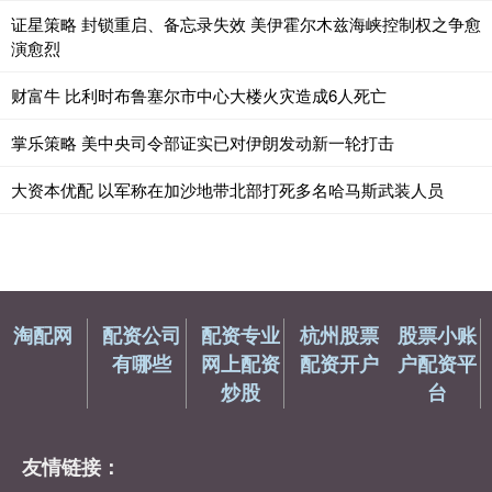
证星策略 封锁重启、备忘录失效 美伊霍尔木兹海峡控制权之争愈
演愈烈
财富牛 比利时布鲁塞尔市中心大楼火灾造成6人死亡
掌乐策略 美中央司令部证实已对伊朗发动新一轮打击
大资本优配 以军称在加沙地带北部打死多名哈马斯武装人员
淘配网
配资公司
配资专业
杭州股票
股票小账
有哪些
网上配资
配资开户
户配资平
炒股
台
友情链接：