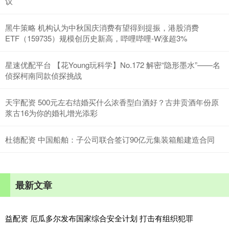
议
黑牛策略 机构认为中秋国庆消费有望得到提振，港股消费
ETF（159735）规模创历史新高，哔哩哔哩-W涨超3%
星速优配平台 【花Young玩科学】No.172 解密“隐形墨水”——名
侦探柯南同款侦探挑战
天宇配资 500元左右结婚买什么浓香型白酒好？古井贡酒年份原
浆古16为你的婚礼增光添彩
杜德配资 中国船舶：子公司联合签订90亿元集装箱船建造合同
最新文章
益配资 厄瓜多尔发布国家综合安全计划 打击有组织犯罪