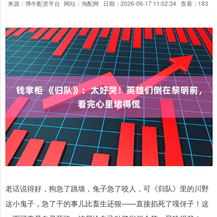
来源：博牛配资平台
网站：淘配网
日期：2026-06-17 11:02:34
查看：183
老话说得好，狗急了跳墙，兔子急了咬人，可《归队》里的川野
这小鬼子，急了干的事儿比畜生还狠——直接掐死了嘎伢子！这