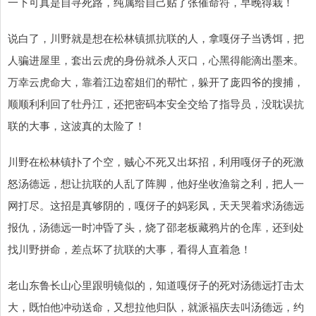
一下可真是自寻死路，纯属给自己贴了张催命符，早晚得栽！
说白了，川野就是想在松林镇抓抗联的人，拿嘎伢子当诱饵，把
人骗进屋里，套出云虎的身份就杀人灭口，心黑得能滴出墨来。
万幸云虎命大，靠着江边窑姐们的帮忙，躲开了庞四爷的搜捕，
顺顺利利回了牡丹江，还把密码本安全交给了指导员，没耽误抗
联的大事，这波真的太险了！
川野在松林镇扑了个空，贼心不死又出坏招，利用嘎伢子的死激
怒汤德远，想让抗联的人乱了阵脚，他好坐收渔翁之利，把人一
网打尽。这招是真够阴的，嘎伢子的妈彩凤，天天哭着求汤德远
报仇，汤德远一时冲昏了头，烧了邵老板藏鸦片的仓库，还到处
找川野拼命，差点坏了抗联的大事，看得人直着急！
老山东鲁长山心里跟明镜似的，知道嘎伢子的死对汤德远打击太
大，既怕他冲动送命，又想拉他归队，就派福庆去叫汤德远，约