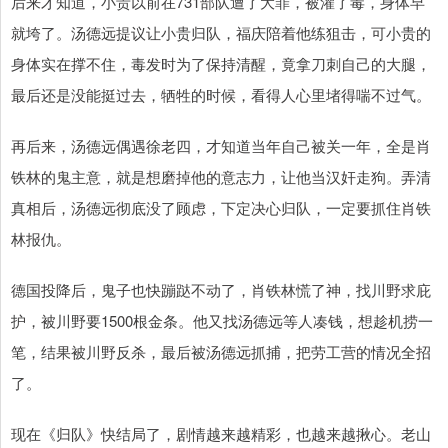
后来才知道，小贵以前在731部队遭了大罪，被灌了毒，身体早
就垮了。汤德远提议让小贵归队，福庆陪着他练狙击，可小贵的
身体实在撑不住，毒发时为了保持清醒，竟拿刀刺自己的大腿，
最后还是没能挺过去，牺牲的时候，看得人心里堵得喘不过气。
再后来，汤德远偶遇徐老四，才知道当年自己被关一年，全是肖
铁林的鬼主意，就是想磨掉他的意志力，让他当汉奸走狗。弄清
真相后，汤德远彻底没了顾虑，下定决心归队，一定要抓住肖铁
林报仇。
德国投降后，鬼子也快蹦跶不动了，肖铁林慌了神，找川野求庇
护，被川野要1500根金条。他又找汤德远等人凑钱，想趁机捞一
笔，结果被川野反杀，最后被汤德远抓捕，把劳工营的情况全招
了。
现在《归队》快结局了，剧情越来越精彩，也越来越揪心。老山