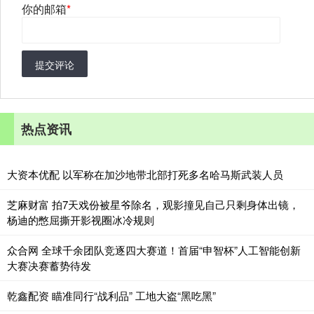
你的邮箱
*
提交评论
热点资讯
大资本优配 以军称在加沙地带北部打死多名哈马斯武装人员
芝麻财富 拍7天戏份被星爷除名，观影撞见自己只剩身体出镜，
杨迪的憋屈撕开影视圈冰冷规则
众合网 全球千余团队竞逐四大赛道！首届“申智杯”人工智能创新
大赛决赛蓄势待发
乾鑫配资 瞄准同行“战利品” 工地大盗“黑吃黑”