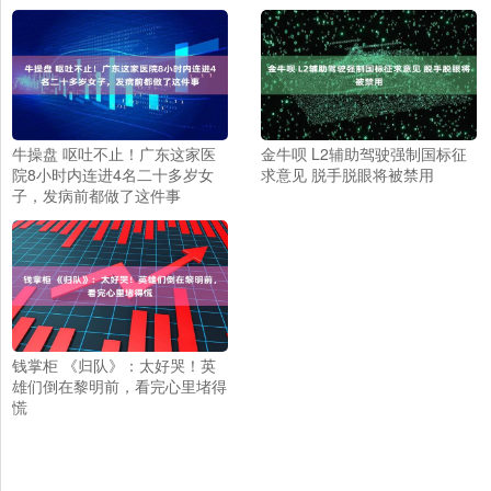
牛操盘 呕吐不止！广东这家医
金牛呗 L2辅助驾驶强制国标征
院8小时内连进4名二十多岁女
求意见 脱手脱眼将被禁用
子，发病前都做了这件事
钱掌柜 《归队》：太好哭！英
雄们倒在黎明前，看完心里堵得
慌