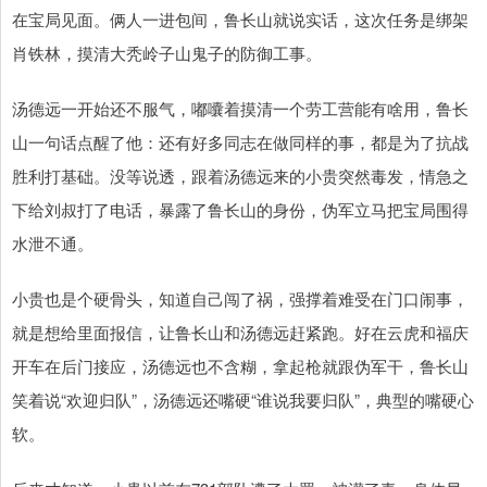
在宝局见面。俩人一进包间，鲁长山就说实话，这次任务是绑架
肖铁林，摸清大秃岭子山鬼子的防御工事。
汤德远一开始还不服气，嘟囔着摸清一个劳工营能有啥用，鲁长
山一句话点醒了他：还有好多同志在做同样的事，都是为了抗战
胜利打基础。没等说透，跟着汤德远来的小贵突然毒发，情急之
下给刘叔打了电话，暴露了鲁长山的身份，伪军立马把宝局围得
水泄不通。
小贵也是个硬骨头，知道自己闯了祸，强撑着难受在门口闹事，
就是想给里面报信，让鲁长山和汤德远赶紧跑。好在云虎和福庆
开车在后门接应，汤德远也不含糊，拿起枪就跟伪军干，鲁长山
笑着说“欢迎归队”，汤德远还嘴硬“谁说我要归队”，典型的嘴硬心
软。